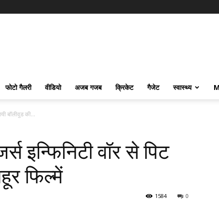
फोटो गैलरी
वीडियो
अजब गजब
क्रिकेट
गैजेट
स्वास्थ्य
M
गयी बॉलीवुड की...
जर्स इन्फिनिटी वॉर से पिट
ूर फिल्में
1584
0