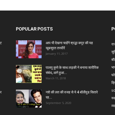
POPULAR POSTS
P
ंट
आप भी देखना चाहेंगे श्रद्धा कपूर की यह
रा
खूबसूरत तस्वीरें
सुर
January 11, 2017
बॉ
भा
पालतू कुत्ते के साथ लड़की ने बनाया शारीरिक
संबंध, आगे हुआ...
फो
March 11, 2018
क्
so
र
नशे की लत की वजह से ये 4 बॉलीवुड सितारे
रह...
स्व
September 5, 2020
व्य