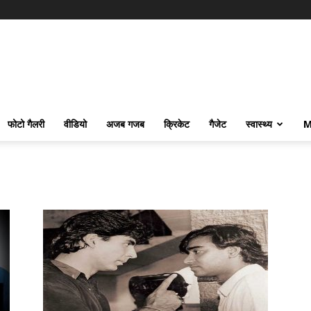
फोटो गैलरी
वीडियो
अजब गजब
क्रिकेट
गैजेट
स्वास्थ्य
M