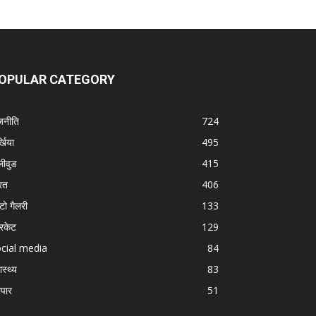
OPULAR CATEGORY
जनीति
724
्खिया
495
लीवुड
415
रत
406
टो गैलरी
133
रिकेट
129
cial media
84
ास्थ्य
83
ापार
51