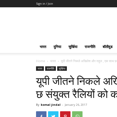
Sign in / Join
भारत
दुनिया
सुर्खिया
राजनीति
बॉलीवुड
Home
भारत
यूपी जीतने निकले अखिलेश और राहुल , एक साथ छ स
भारत
राजनीति
सुर्खिया
यूपी जीतने निकले अ
छ संयुक्त रैलियों को क
By
komal jindal
-
January 26, 2017