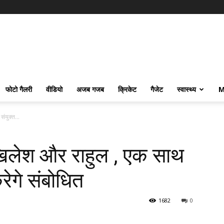
फोटो गैलरी
वीडियो
अजब गजब
क्रिकेट
गैजेट
स्वास्थ्य
M
ंयुक्त...
खिलेश और राहुल , एक साथ
रेगे संबोधित
1682
0