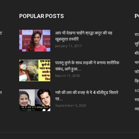
POPULAR POSTS
P
ंट
आप भी देखना चाहेंगे श्रद्धा कपूर की यह
रा
खूबसूरत तस्वीरें
सुर
January 11, 2017
बॉ
भा
पालतू कुत्ते के साथ लड़की ने बनाया शारीरिक
संबंध, आगे हुआ...
फो
March 11, 2018
क्
so
र
नशे की लत की वजह से ये 4 बॉलीवुड सितारे
रह...
स्व
September 5, 2020
व्य