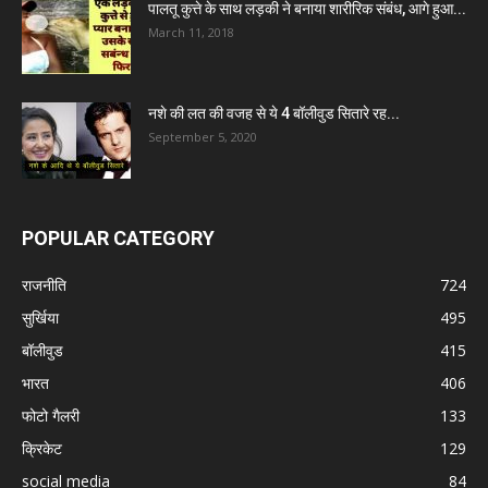
पालतू कुत्ते के साथ लड़की ने बनाया शारीरिक संबंध, आगे हुआ...
March 11, 2018
नशे की लत की वजह से ये 4 बॉलीवुड सितारे रह...
September 5, 2020
POPULAR CATEGORY
राजनीति
724
सुर्खिया
495
बॉलीवुड
415
भारत
406
फोटो गैलरी
133
क्रिकेट
129
social media
84