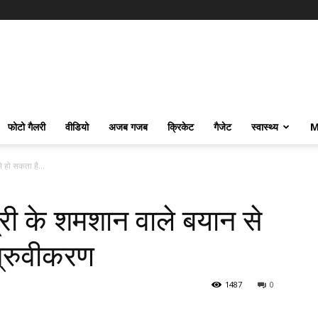
फोटो गैलरी
वीडियो
अजब गजब
क्रिकेट
गैजेट
स्वास्थ्य
M
े हो सकता है...
त्री के शमशान वाले बयान से
ध्रुवीकरण
1487
0