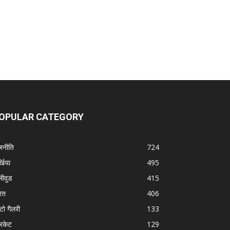
OPULAR CATEGORY
जनीति
724
्खिया
495
लीवुड
415
रत
406
टो गैलरी
133
रिकेट
129