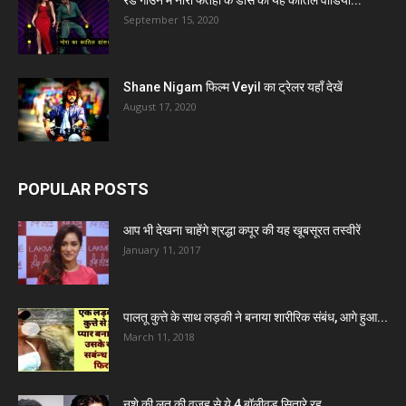
रेड गाउन में नोरा फतेही के डांस का यह कातिल वीडियो...
September 15, 2020
Shane Nigam फिल्म Veyil का ट्रेलर यहाँ देखें
August 17, 2020
POPULAR POSTS
आप भी देखना चाहेंगे श्रद्धा कपूर की यह खूबसूरत तस्वीरें
January 11, 2017
पालतू कुत्ते के साथ लड़की ने बनाया शारीरिक संबंध, आगे हुआ...
March 11, 2018
नशे की लत की वजह से ये 4 बॉलीवुड सितारे रह...