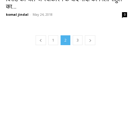
का...
komal jindal
-
May 24, 2018
0
1
2
3