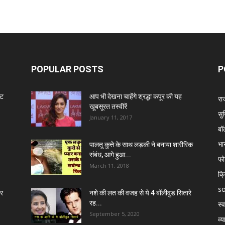
POPULAR POSTS
P
ंट
आप भी देखना चाहेंगे श्रद्धा कपूर की यह
रा
खूबसूरत तस्वीरें
सुर
January 11, 2017
बॉ
भा
पालतू कुत्ते के साथ लड़की ने बनाया शारीरिक
संबंध, आगे हुआ...
फो
March 11, 2018
क्
so
र
नशे की लत की वजह से ये 4 बॉलीवुड सितारे
रह...
स्व
September 5, 2020
व्य