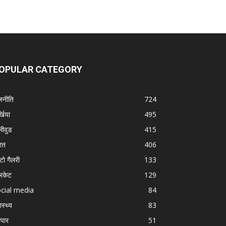
OPULAR CATEGORY
जनीति
724
्खिया
495
लीवुड
415
रत
406
टो गैलरी
133
रिकेट
129
cial media
84
ास्थ्य
83
ापार
51