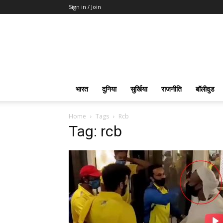
Sign in / Join
भारत
दुनिया
सुर्खिया
राजनीति
बॉलीवुड
Home
Tags
Rcb
Tag: rcb