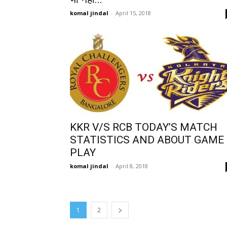
komal jindal
-
April 15, 2018
KKR V/S RCB TODAY’S MATCH
STATISTICS AND ABOUT GAME
PLAY
komal jindal
-
April 8, 2018
1
2