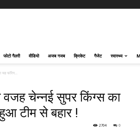
फोटो गैलरी
वीडियो
अजब गजब
क्रिकेट
गैजेट
स्वास्थ्य
M
ा यह फॉरेन...
 वजह चेन्नई सुपर किंग्स का
हुआ टीम से बहार !
2704
0