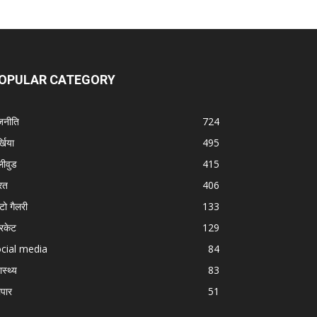
OPULAR CATEGORY
जनीति
724
्खिया
495
लीवुड
415
रत
406
टो गैलरी
133
रिकेट
129
cial media
84
ास्थ्य
83
ापार
51