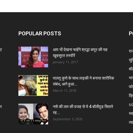
POPULAR POSTS
P
ंट
आप भी देखना चाहेंगे श्रद्धा कपूर की यह
रा
खूबसूरत तस्वीरें
सुर
January 11, 2017
बॉ
भा
पालतू कुत्ते के साथ लड़की ने बनाया शारीरिक
संबंध, आगे हुआ...
फो
March 11, 2018
क्
so
र
नशे की लत की वजह से ये 4 बॉलीवुड सितारे
रह...
स्व
September 5, 2020
व्य