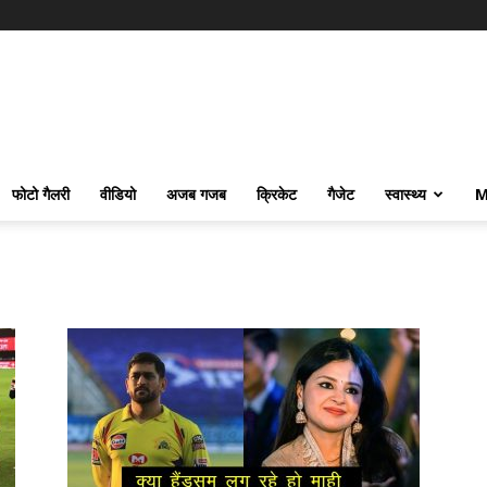
फोटो गैलरी
वीडियो
अजब गजब
क्रिकेट
गैजेट
स्वास्थ्य
M