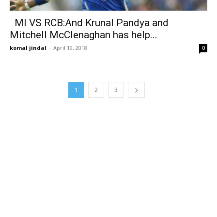
MI VS RCB:And Krunal Pandya and
Mitchell McClenaghan has help...
komal jindal
-
April 19, 2018
0
1
2
3