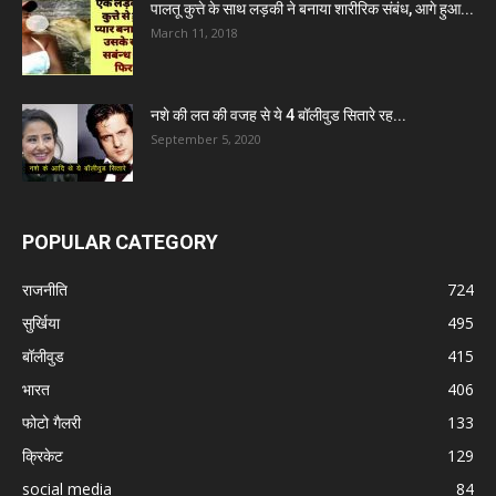
पालतू कुत्ते के साथ लड़की ने बनाया शारीरिक संबंध, आगे हुआ...
March 11, 2018
नशे की लत की वजह से ये 4 बॉलीवुड सितारे रह...
September 5, 2020
POPULAR CATEGORY
राजनीति
724
सुर्खिया
495
बॉलीवुड
415
भारत
406
फोटो गैलरी
133
क्रिकेट
129
social media
84