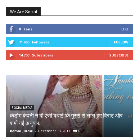
We Are Social
0
Fans
LIKE
71,460
Followers
FOLLOW
14,700
Subscribers
SUBSCRIBE
SOCIAL MEDIA
कंडोम कंपनी ने दी ऐसी बधाई कि गुस्से से लाल हुए विराट और
शर्मा गई अनुष्का..
ब
komal jindal
-
December 13, 2017
0
k