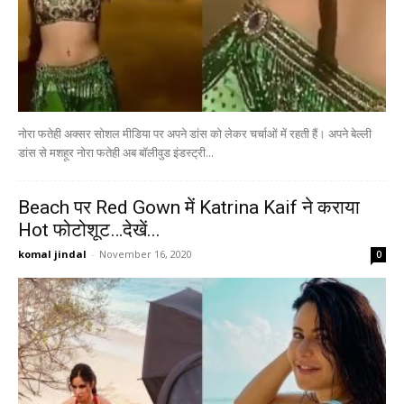
नोरा फतेही अक्सर सोशल मीडिया पर अपने डांस को लेकर चर्चाओं में रहती हैं। अपने बेल्ली
डांस से मशहूर नोरा फतेही अब बॉलीवुड इंडस्ट्री...
Beach पर Red Gown में Katrina Kaif ने कराया
Hot फोटोशूट…देखें...
komal jindal
-
November 16, 2020
0